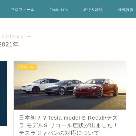
プロフィール
Tesla Life
旅行＆雑記
株式投資
RCHIVES ―
2021年
Tesla Life
日本初？？Tesla model S Recall/テス
ラ モデルS リコール症状が出ました！
テスラジャパンの対応について
単