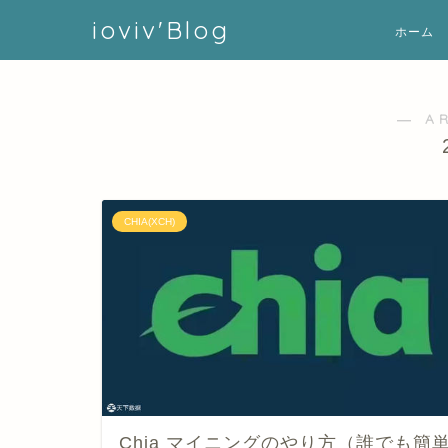
ioviv'Blog
ホーム
― A
CHIA(XCH)
Chia マイニングのやり方（誰でも簡