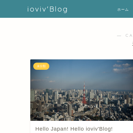
ioviv'Blog
ホーム
― C
未分類
Hello Japan! Hello ioviv'Blog!