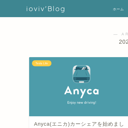
ioviv'Blog
ホーム
― A
20
Tesla Life
Anyca(エニカ)カーシェアを始めまし