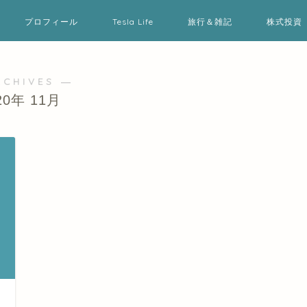
プロフィール
Tesla Life
旅行＆雑記
株式投資
RCHIVES ―
20年 11月